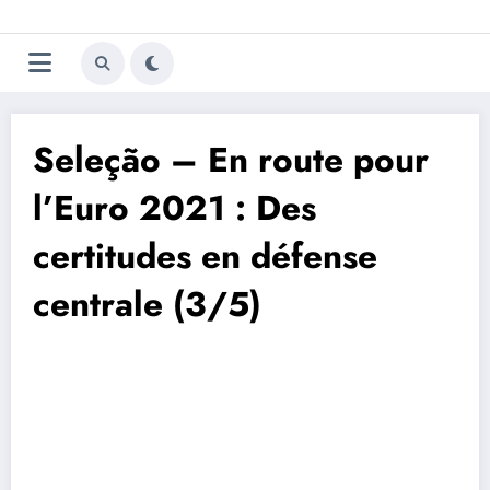
Aller
Trivela
L'actualité du football
au
contenu
portugais
Seleção – En route pour
l’Euro 2021 : Des
certitudes en défense
centrale (3/5)