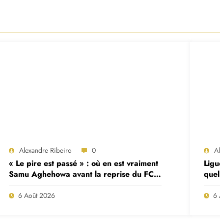
Alexandre Ribeiro
0
A
« Le pire est passé » : où en est vraiment
Ligu
Samu Aghehowa avant la reprise du FC
quel
Porto ?
mat
6 Août 2026
6 