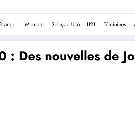
Trivela
L'actualité du football port
étranger
Mercato
Seleçao U16 – U21
Féminines
 : Des nouvelles de Jo