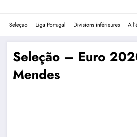
Aller
au
contenu
Seleçao
Liga Portugal
Divisions inférieures
A l’
Seleção – Euro 2020
Mendes