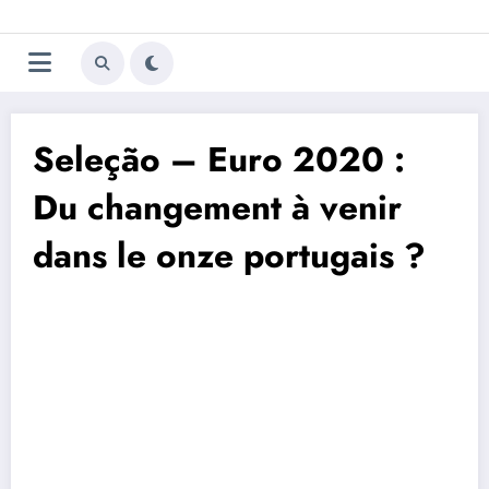
Aller
Trivela
L'actualité du football
au
contenu
portugais
Seleção – Euro 2020 :
Du changement à venir
dans le onze portugais ?