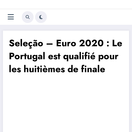
Aller
Trivela
L'actualité du football
au
contenu
portugais
Seleção – Euro 2020 : Le
Portugal est qualifié pour
les huitièmes de finale