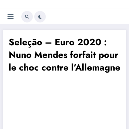
Aller
Trivela
L'actualité du football
au
contenu
portugais
Seleção – Euro 2020 :
Nuno Mendes forfait pour
le choc contre l’Allemagne