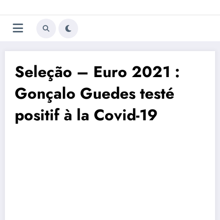
Aller
Trivela
L'actualité du football
au
contenu
portugais
Seleção – Euro 2021 :
Gonçalo Guedes testé
positif à la Covid-19