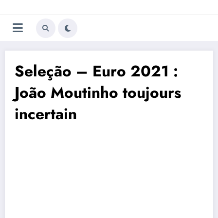
Aller
Trivela
L'actualité du football
au
contenu
portugais
Seleção – Euro 2021 :
João Moutinho toujours
incertain