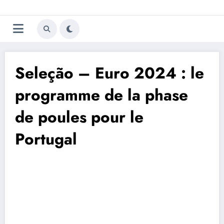
Aller
Trivela
L'actualité du football
au
contenu
portugais
Seleção – Euro 2024 : le
programme de la phase
de poules pour le
Portugal