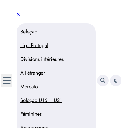
Aller
au
Trivela
L'actualité du football
contenu
portugais
Trivela
L'actualité du football portugais
Seleçao
Liga Portugal
Divisions inférieures
A l’étranger
Mercato
Seleçao U16 – U21
Féminines
Autres sports