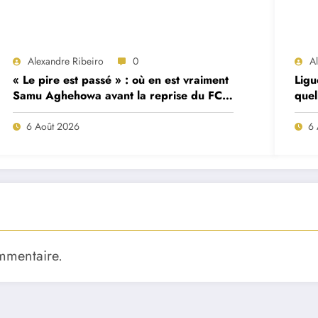
Alexandre Ribeiro
0
A
« Le pire est passé » : où en est vraiment
Ligu
Samu Aghehowa avant la reprise du FC
quel
Porto ?
mat
6 Août 2026
6 
mmentaire.