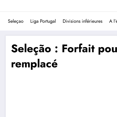
Aller
au
contenu
Seleçao
Liga Portugal
Divisions inférieures
A l’
Seleção : Forfait po
remplacé