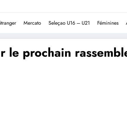
Trivela
L'actualité du football port
étranger
Mercato
Seleçao U16 – U21
Féminines
ur le prochain rassembl