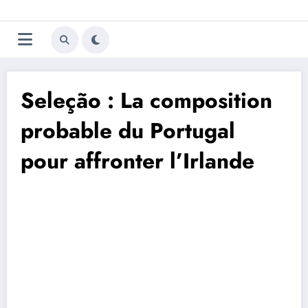
Aller
Trivela
L'actualité du football
au
contenu
portugais
Seleção : La composition
probable du Portugal
pour affronter l’Irlande