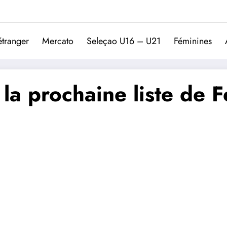
Trivela
L'actualité du football port
étranger
Mercato
Seleçao U16 – U21
Féminines
 la prochaine liste de 