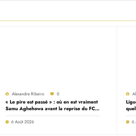
Alexandre Ribeiro
0
A
« Le pire est passé » : où en est vraiment
Ligu
Samu Aghehowa avant la reprise du FC
quel
Porto ?
mat
6 Août 2026
6 