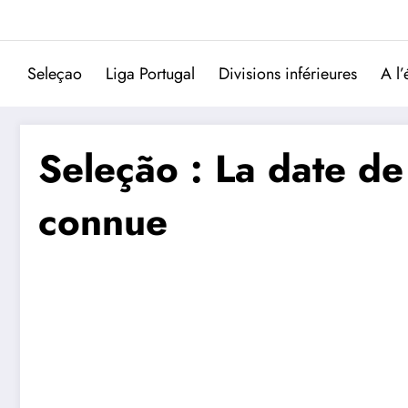
Aller
au
contenu
Seleçao
Liga Portugal
Divisions inférieures
A l’
Seleção : La date de
connue