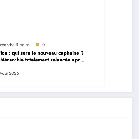
lexandre Ribeiro
0
ica : qui sera le nouveau capitaine ?
hiérarchie totalement relancée après
 départs majeurs
Août 2026