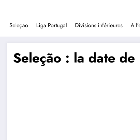
Aller
au
contenu
Seleçao
Liga Portugal
Divisions inférieures
A l’
Seleção : la date de