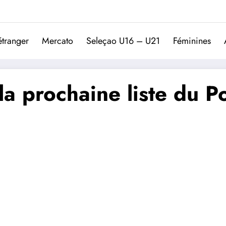
Trivela
L'actualité du football port
étranger
Mercato
Seleçao U16 – U21
Féminines
 la prochaine liste du P