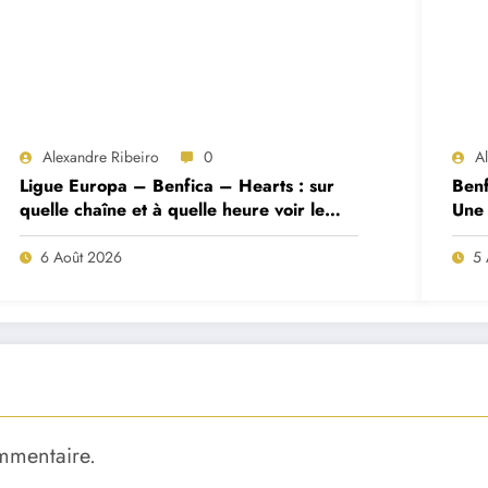
Alexandre Ribeiro
0
A
Ligue Europa – Benfica – Hearts : sur
Benf
quelle chaîne et à quelle heure voir le
Une 
match ?
deux
6 Août 2026
5 
mmentaire.