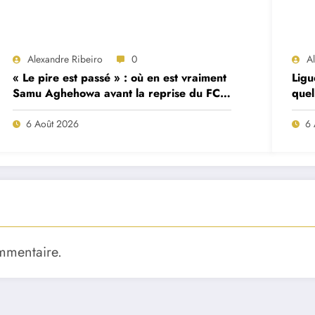
Alexandre Ribeiro
0
A
« Le pire est passé » : où en est vraiment
Ligu
Samu Aghehowa avant la reprise du FC
quel
Porto ?
mat
6 Août 2026
6 
mmentaire.