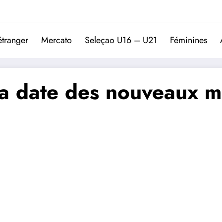
Trivela
L'actualité du football port
étranger
Mercato
Seleçao U16 – U21
Féminines
 date des nouveaux mai