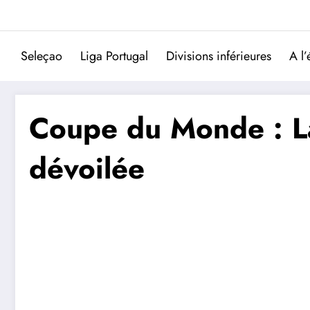
Aller
au
contenu
Seleçao
Liga Portugal
Divisions inférieures
A l’
Coupe du Monde : La
dévoilée