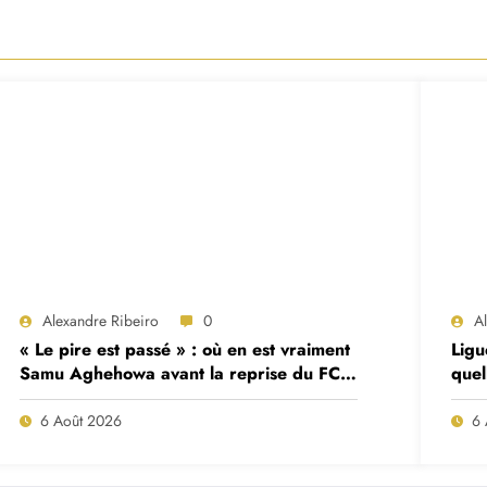
Alexandre Ribeiro
0
A
« Le pire est passé » : où en est vraiment
Ligu
Samu Aghehowa avant la reprise du FC
quel
Porto ?
mat
6 Août 2026
6 