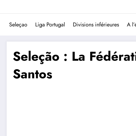
Aller
au
contenu
Seleçao
Liga Portugal
Divisions inférieures
A l’
Seleção : La Fédérat
Santos