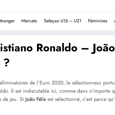
Trivela
L'actualité du football port
étranger
Mercato
Seleçao U16 – U21
Féminines
stiano Ronaldo – João F
 ?
 éliminatoires de l’Euro 2020, le sélectionneur port
naldo. Il est indiscutable ici, comme dans n’importe 
s de jeu. Si
João Félix
est sélectionné, c’est parce qu’