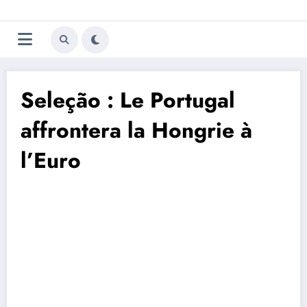
Aller
Trivela
L'actualité du football
au
contenu
portugais
Seleção : Le Portugal
affrontera la Hongrie à
l’Euro