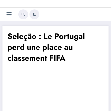
Aller
Trivela
L'actualité du football
au
contenu
portugais
Seleção : Le Portugal
perd une place au
classement FIFA