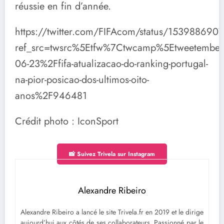
réussie en fin d’année.
https://twitter.com/FIFAcom/status/15398869
ref_src=twsrc%5Etfw%7Ctwcamp%5Etweetemb
06-23%2Ffifa-atualizacao-do-ranking-portugal-
na-pior-posicao-dos-ultimos-oito-
anos%2F946481
Crédit photo : IconSport
📸 Suivez Trivela sur Instagram
Alexandre Ribeiro
Alexandre Ribeiro a lancé le site Trivela.fr en 2019 et le dirige
aujourd’hui aux côtés de ses collaborateurs. Passionné par le