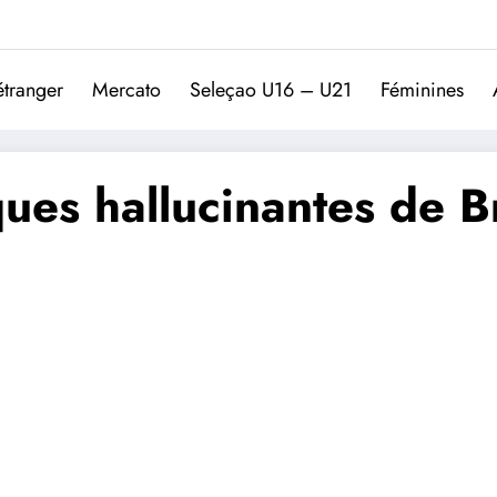
Trivela
L'actualité du football port
étranger
Mercato
Seleçao U16 – U21
Féminines
tiques hallucinantes de