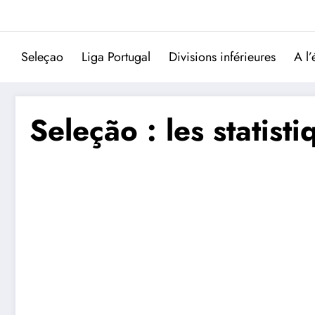
Aller
au
contenu
Seleçao
Liga Portugal
Divisions inférieures
A l’
Seleção : les statis