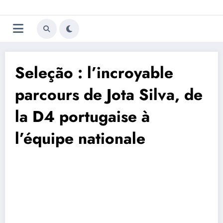
Aller
Trivela
L'actualité du football
au
contenu
portugais
Seleção : l’incroyable
parcours de Jota Silva, de
la D4 portugaise à
l’équipe nationale