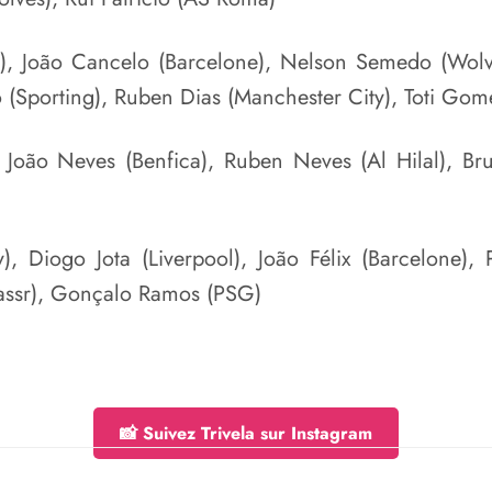
), João Cancelo (Barcelone), Nelson Semedo (Wolve
o (Sporting), Ruben Dias (Manchester City), Toti Gom
 João Neves (Benfica), Ruben Neves (Al Hilal), Br
), Diogo Jota (Liverpool), João Félix (Barcelone),
Nassr), Gonçalo Ramos (PSG)
📸 Suivez Trivela sur Instagram