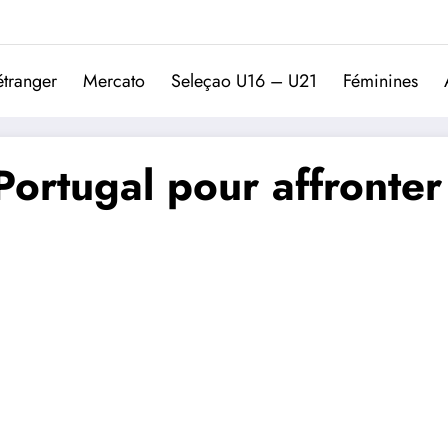
Trivela
L'actualité du football port
étranger
Mercato
Seleçao U16 – U21
Féminines
 Portugal pour affronter