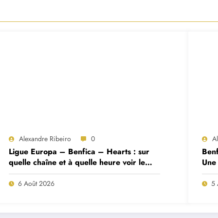
Alexandre Ribeiro
0
A
Ligue Europa – Benfica – Hearts : sur
Benf
quelle chaîne et à quelle heure voir le
Une 
match ?
deux
6 Août 2026
5 