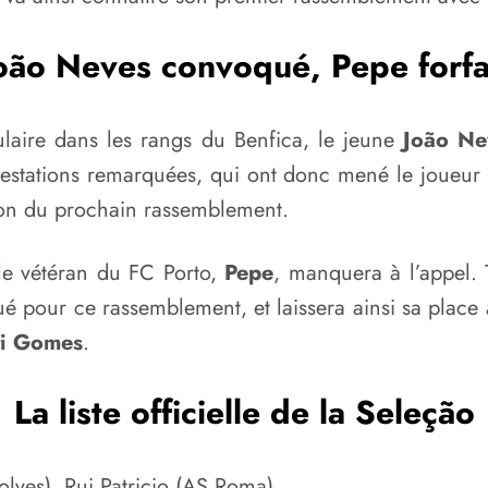
oão Neves convoqué, Pepe forfa
titulaire dans les rangs du Benfica, le jeune
João Ne
prestations remarquées, qui ont donc mené le joueur
sion du prochain rassemblement.
 le vétéran du FC Porto,
Pepe
, manquera à l’appel. 
ué pour ce rassemblement, et laissera ainsi sa place
ti Gomes
.
La liste officielle de la Seleção
lves), Rui Patricio (AS Roma)