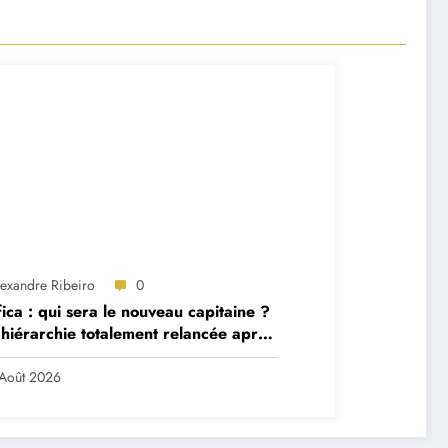
lexandre Ribeiro
0
ica : qui sera le nouveau capitaine ?
hiérarchie totalement relancée après
 départs majeurs
Août 2026