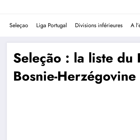
Aller
au
contenu
Seleçao
Liga Portugal
Divisions inférieures
A l’
Seleção : la liste du
Bosnie-Herzégovine