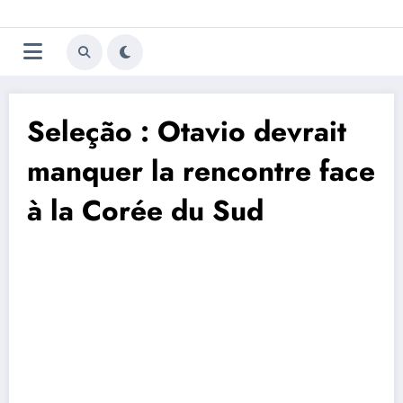
Aller
Trivela
L'actualité du football
au
contenu
portugais
Seleção : Otavio devrait
manquer la rencontre face
à la Corée du Sud