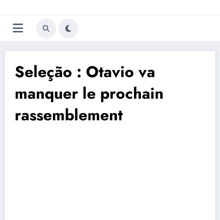
Aller
Trivela
L'actualité du football
au
contenu
portugais
Seleção : Otavio va
manquer le prochain
rassemblement