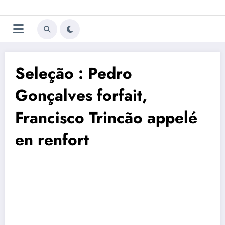
Aller
Trivela
L'actualité du football
au
contenu
portugais
Seleção : Pedro
Gonçalves forfait,
Francisco Trincão appelé
en renfort