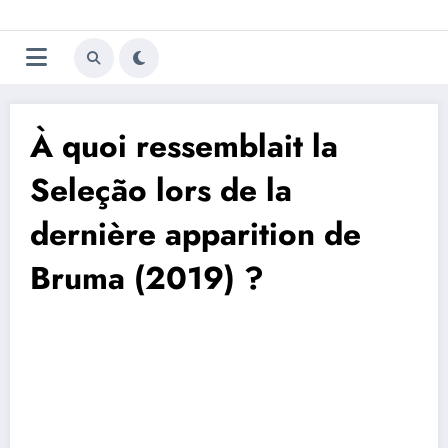
Aller
Trivela
L'actualité du football
au
contenu
portugais
À quoi ressemblait la
Seleção lors de la
dernière apparition de
Bruma (2019) ?