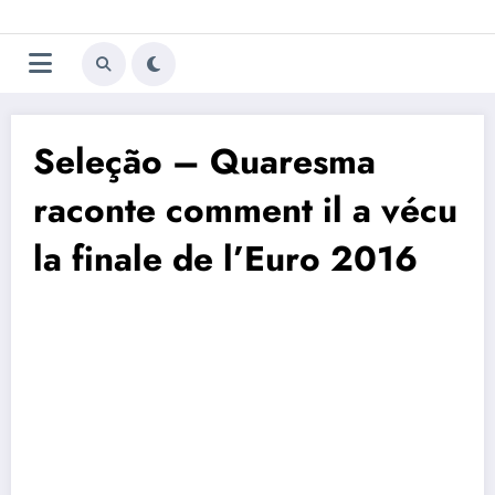
Aller
Trivela
L'actualité du football
au
contenu
portugais
Seleção – Quaresma
raconte comment il a vécu
la finale de l’Euro 2016