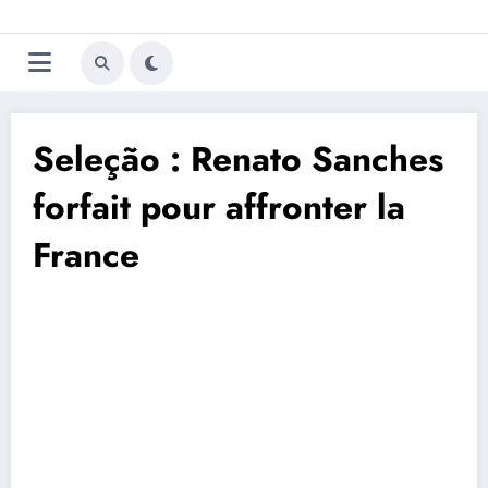
Aller
Trivela
L'actualité du football
au
contenu
portugais
Seleção : Renato Sanches
forfait pour affronter la
France