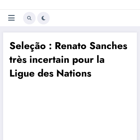
Aller
Trivela
L'actualité du football
au
contenu
portugais
Seleção : Renato Sanches
très incertain pour la
Ligue des Nations