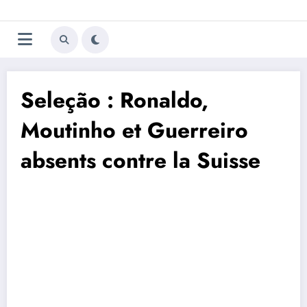
Aller
Trivela
L'actualité du football
au
contenu
portugais
Seleção : Ronaldo,
Moutinho et Guerreiro
absents contre la Suisse