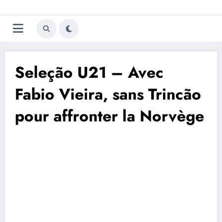
Aller
Trivela
L'actualité du football
au
contenu
portugais
Seleção U21 – Avec
Fabio Vieira, sans Trincão
pour affronter la Norvège