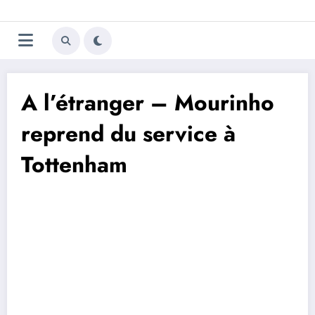
Aller
Trivela
L'actualité du football
au
contenu
portugais
A l’étranger – Mourinho
reprend du service à
Tottenham