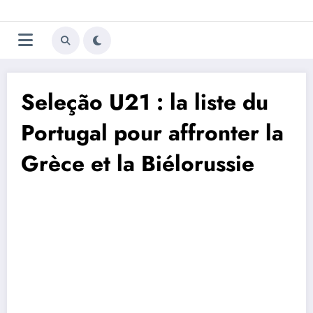
Aller
Trivela
L'actualité du football
au
contenu
portugais
Seleção U21 : la liste du
Portugal pour affronter la
Grèce et la Biélorussie