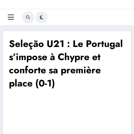
Aller
Trivela
L'actualité du football
au
contenu
portugais
Seleção U21 : Le Portugal
s’impose à Chypre et
conforte sa première
place (0-1)