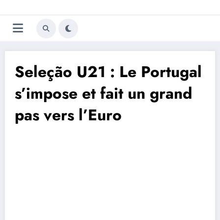
Aller
Trivela
L'actualité du football
au
contenu
portugais
Seleção U21 : Le Portugal
s’impose et fait un grand
pas vers l’Euro