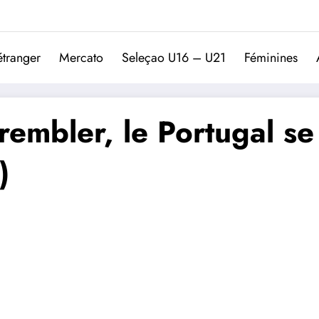
Trivela
L'actualité du football port
étranger
Mercato
Seleçao U16 – U21
Féminines
rembler, le Portugal s
)