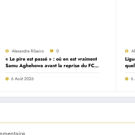
Alexandre Ribeiro
0
A
« Le pire est passé » : où en est vraiment
Ligu
Samu Aghehowa avant la reprise du FC
quel
Porto ?
mat
6 Août 2026
6 
mmentaire.