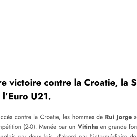
e victoire contre la Croatie, la
 l’Euro U21.
uccès contre la Croatie, les hommes de
Rui Jorge
s
ompétition (2-0). Menée par un
Vitinha
en grande form
Anglais par deux fois, d’abord par l’intermédiaire d