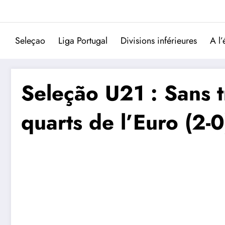
Aller
au
contenu
Seleçao
Liga Portugal
Divisions inférieures
A l’
Seleção U21 : Sans t
quarts de l’Euro (2-0