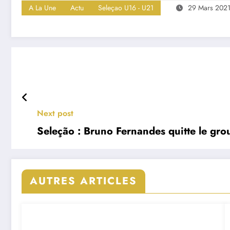
A La Une
Actu
Seleçao U16 - U21
29 Mars 202
Next post
Seleção : Bruno Fernandes quitte le gro
AUTRES ARTICLES