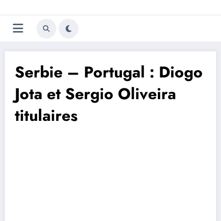
Aller
Trivela
L'actualité du football
au
contenu
portugais
Serbie – Portugal : Diogo
Jota et Sergio Oliveira
titulaires