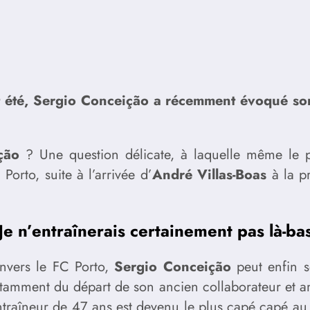
 été, Sergio Conceição a récemment évoqué son 
ção
? Une question délicate, à laquelle même le pr
orto, suite à l’arrivée d’
André Villas-Boas
à la pr
Je n’entraînerais certainement pas là-ba
envers le FC Porto,
Sergio Conceição
peut enfin so
otamment du départ de son ancien collaborateur et 
ntraîneur de 47 ans est devenu le plus capé capé au 