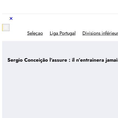
Aller
au
contenu
Trivela
L'actualité du football portugais
Seleçao
Liga Portugal
Divisions inférieu
Sergio Conceição l’assure : il n’entrainera jama