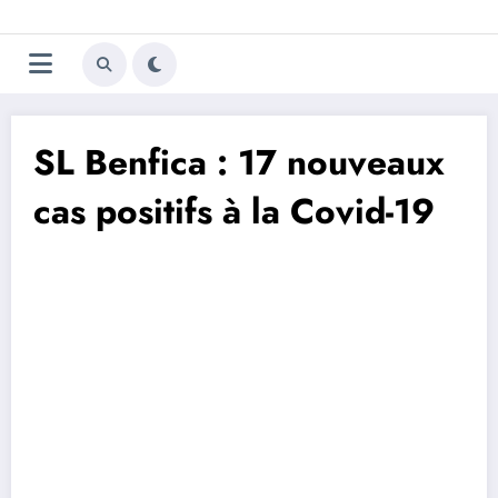
Aller
Trivela
L'actualité du football
au
contenu
portugais
SL Benfica : 17 nouveaux
cas positifs à la Covid-19