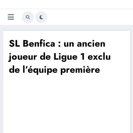
Aller
Trivela
L'actualité du football
au
contenu
portugais
SL Benfica : un ancien
joueur de Ligue 1 exclu
de l’équipe première