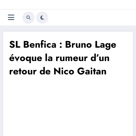
Aller
Trivela
L'actualité du football
au
contenu
portugais
SL Benfica : Bruno Lage
évoque la rumeur d’un
retour de Nico Gaitan