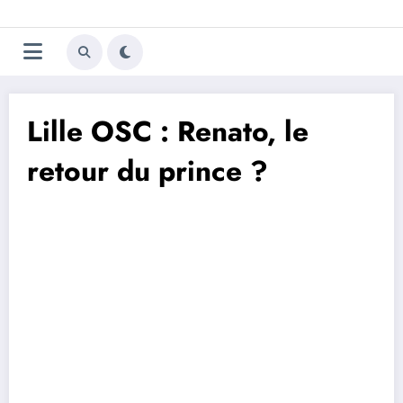
Aller
Trivela
L'actualité du football
au
contenu
portugais
Lille OSC : Renato, le
retour du prince ?