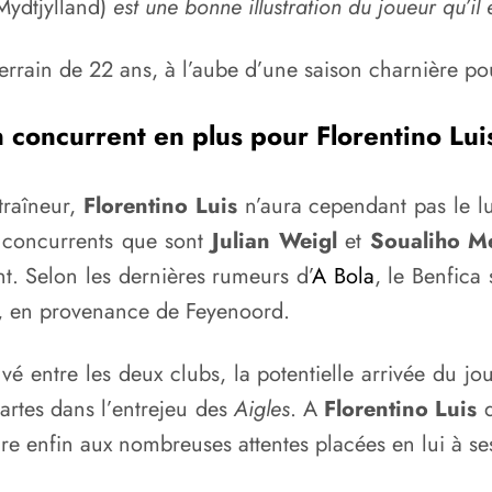
Mydtjylland)
est une bonne illustration du joueur qu’il
errain de 22 ans, à l’aube d’une saison charnière pou
 concurrent en plus pour Florentino Lui
traîneur,
Florentino Luis
n’aura cependant pas le lux
s concurrents que sont
Julian Weigl
et
Soualiho Me
t. Selon les dernières rumeurs d’
A Bola
, le Benfica 
, en provenance de Feyenoord.
uvé entre les deux clubs, la potentielle arrivée du
cartes dans l’entrejeu des
Aigles
. A
Florentino Luis
d
re enfin aux nombreuses attentes placées en lui à se