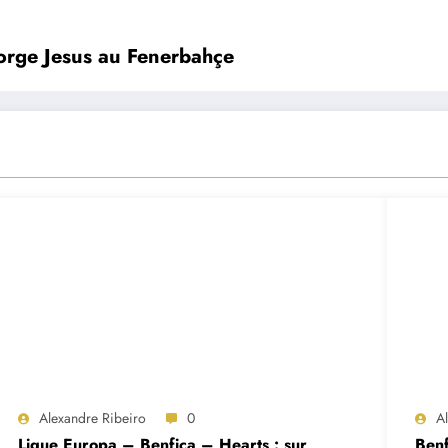
Jorge Jesus au Fenerbahçe
Alexandre Ribeiro
0
A
Ligue Europa – Benfica – Hearts : sur
Benf