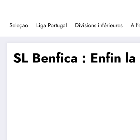
Aller
au
contenu
Seleçao
Liga Portugal
Divisions inférieures
A l’
SL Benfica : Enfin l