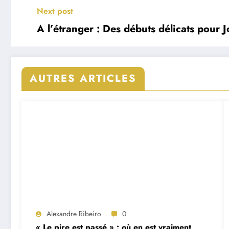
Next post
A l’étranger : Des débuts délicats pour 
AUTRES ARTICLES
Alexandre Ribeiro
0
« Le pire est passé » : où en est vraiment