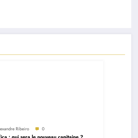
lexandre Ribeiro
0
ica : qui sera le nouveau capitaine ?