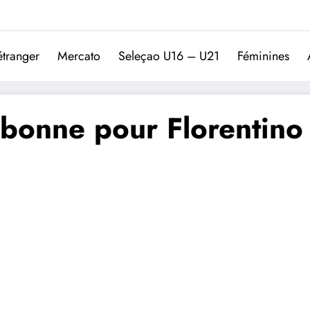
Trivela
L'actualité du football port
étranger
Mercato
Seleçao U16 – U21
Féminines
a bonne pour Florentino