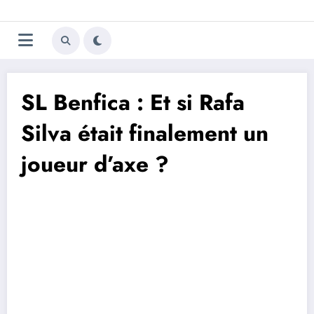
Aller
Trivela
L'actualité du football
au
contenu
portugais
SL Benfica : Et si Rafa
Silva était finalement un
joueur d’axe ?