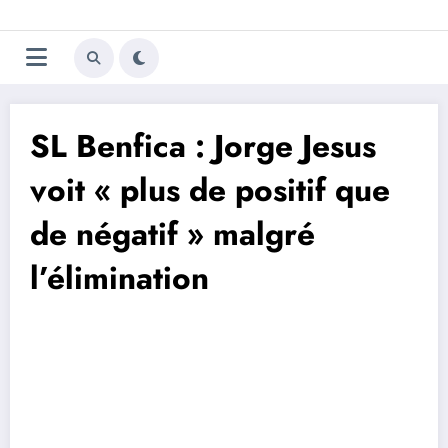
Aller
Trivela
L'actualité du football
au
contenu
portugais
SL Benfica : Jorge Jesus
voit « plus de positif que
de négatif » malgré
l’élimination