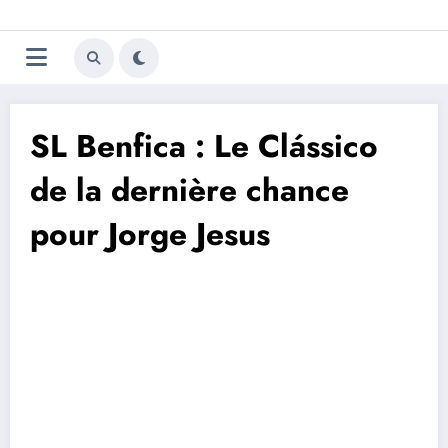
Aller
Trivela
L'actualité du football
au
contenu
portugais
SL Benfica : Le Clássico
de la dernière chance
pour Jorge Jesus