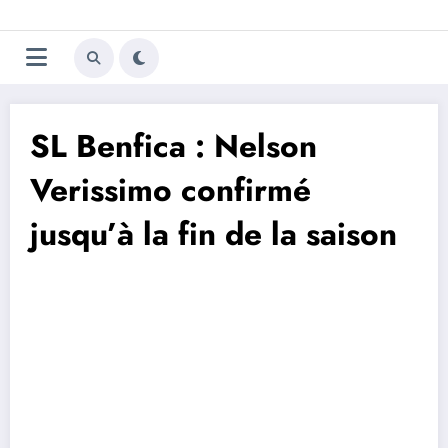
Aller
Trivela
L'actualité du football
au
contenu
portugais
SL Benfica : Nelson
Verissimo confirmé
jusqu’à la fin de la saison