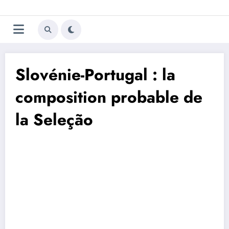
Aller
Trivela
L'actualité du football
au
contenu
portugais
Slovénie-Portugal : la
composition probable de
la Seleção