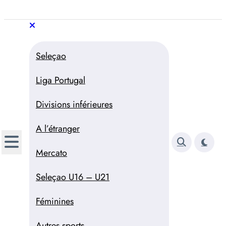
Aller
au
Trivela
L'actualité du football
contenu
portugais
Trivela
L'actualité du football portugais
Seleçao
Liga Portugal
Divisions inférieures
A l’étranger
Mercato
Seleçao U16 – U21
Féminines
Autres sports