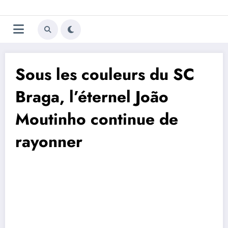
Aller
Trivela
L'actualité du football
au
contenu
portugais
Sous les couleurs du SC
Braga, l’éternel João
Moutinho continue de
rayonner