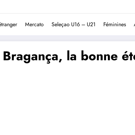
Trivela
L'actualité du football port
étranger
Mercato
Seleçao U16 – U21
Féminines
 Bragança, la bonne ét