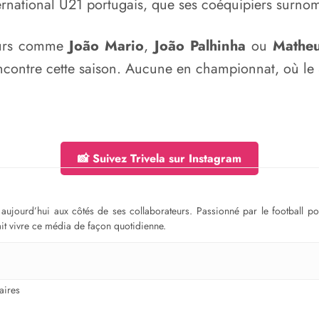
’international U21 portugais, que ses coéquipiers sur
eurs comme
João Mario
,
João Palhinha
ou
Matheu
rencontre cette saison. Aucune en championnat, où le 
📸 Suivez Trivela sur Instagram
ge aujourd’hui aux côtés de ses collaborateurs. Passionné par le football 
fait vivre ce média de façon quotidienne.
ires