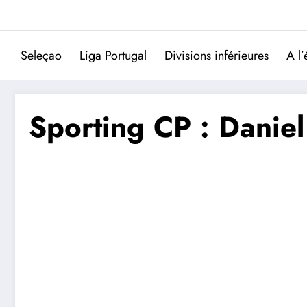
Aller
au
contenu
Seleçao
Liga Portugal
Divisions inférieures
A l’
Sporting CP : Daniel