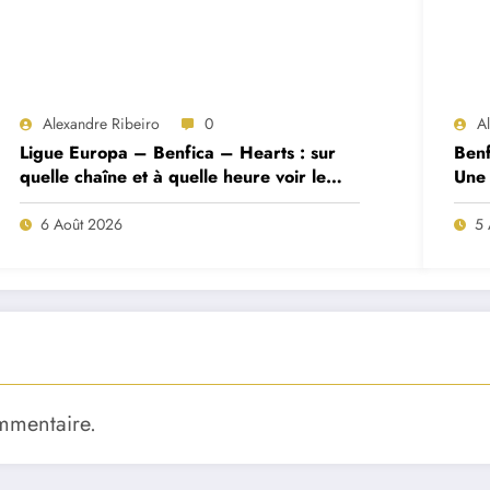
Alexandre Ribeiro
0
A
Ligue Europa – Benfica – Hearts : sur
Benf
quelle chaîne et à quelle heure voir le
Une 
match ?
deux
6 Août 2026
5 
mmentaire.