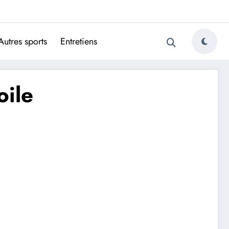
ugais
Autres sports
Entretiens
oile