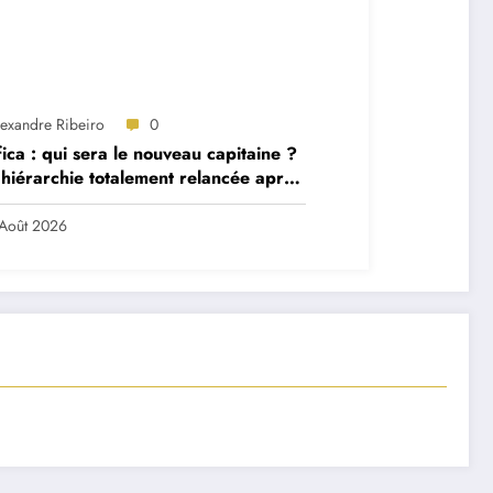
lexandre Ribeiro
0
ica : qui sera le nouveau capitaine ?
hiérarchie totalement relancée après
 départs majeurs
Août 2026